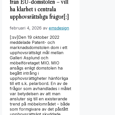
från EU-domstolen – vill
ha klarhet i centrala
upphovsrättsliga frågor[:]
februari 4, 2026
av
emsdesign
[:sv]Den 19 oktober 2022
meddelade Patent- och
marknadsdomstolen dom i ett
upphovsrättsligt mål mellan
Galleri Asplund och
möbelföretaget MIO. MIO
ansågs enligt domstolen ha
begått intrång i
upphovsrättigheter hänförliga
till ett s.k. pelarbord. En av de
frågor som avhandlades i målet
var betydelsen av att man
ansluter sig till en existerande
trend på möbelområdet – både
som formgivare av det påstått
upphovsrättsligt skyddade