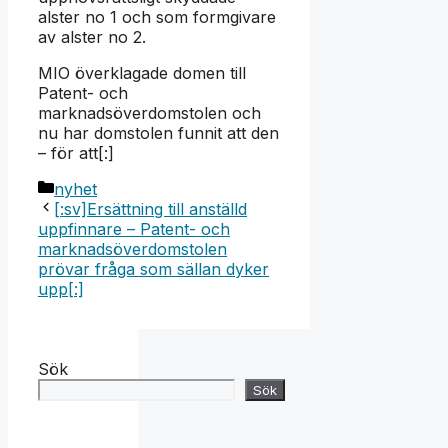
alster no 1 och som formgivare
av alster no 2.
MIO överklagade domen till
Patent- och
marknadsöverdomstolen och
nu har domstolen funnit att den
– för att[:]
Kategorier
nyhet
[:sv]Ersättning till anställd
uppfinnare – Patent- och
marknadsöverdomstolen
prövar fråga som sällan dyker
upp[:]
Sök
Sök