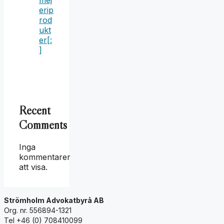
mej
erip
rod
ukt
er[:
]
Recent
Comments
Inga
kommentarer
att visa.
Strömholm Advokatbyrå AB
Org. nr. 556894-1321
Tel +46 (0) 708410099