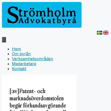
Hoppa
till
innehåll
Hem
Om byrån
Verksamhetsområden
Medarbetare
Kontakt
[:sv]Patent- och
marknadsöverdomstolen
begär förhandsavgörande