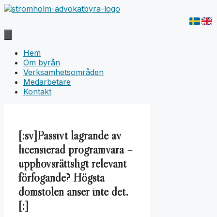
Hoppa
till
innehåll
Hem
Om byrån
Verksamhetsområden
Medarbetare
Kontakt
[:sv]Passivt lagrande av
licensierad programvara –
upphovsrättsligt relevant
förfogande? Högsta
domstolen anser inte det.
[:]