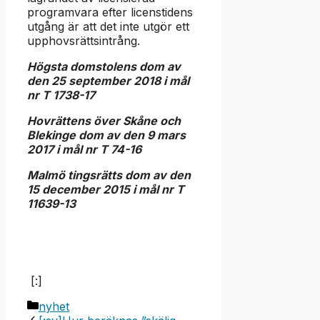
programvara efter licenstidens
utgång är att det inte utgör ett
upphovsrättsintrång.
Högsta domstolens dom av
den 25 september 2018 i mål
nr T 1738-17
Hovrättens över Skåne och
Blekinge dom av den 9 mars
2017 i mål nr T 74-16
Malmö tingsrätts dom av den
15 december 2015 i mål nr T
11639-13
[:]
Kategorier
nyhet