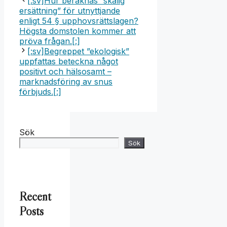
[:sv]Hur beräknas ”skälig
ersättning” för utnyttjande
enligt 54 § upphovsrättslagen?
Högsta domstolen kommer att
pröva frågan.[:]
[:sv]Begreppet ”ekologisk”
uppfattas beteckna något
positivt och hälsosamt –
marknadsföring av snus
förbjuds.[:]
Sök
Sök
Recent
Posts